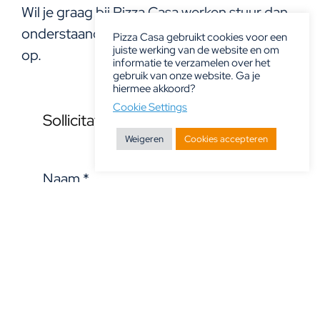
Wil je graag bij Pizza Casa werken stuur dan
onderstaand sollicitatieformulier naar ons
Pizza Casa gebruikt cookies voor een
juiste werking van de website en om
op.
informatie te verzamelen over het
gebruik van onze website. Ga je
hiermee akkoord?
Cookie Settings
Sollicitatieformulier
Weigeren
Cookies accepteren
Naam
*
Tussenvoegsel