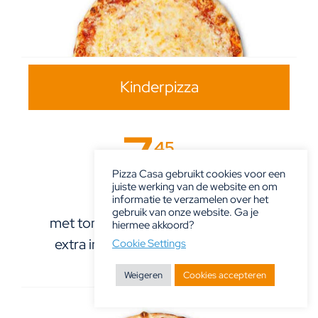
Kinderpizza
7
45
Ø 20
Pizza Casa gebruikt cookies voor een
juiste werking van de website en om
informatie te verzamelen over het
gebruik van onze website. Ga je
met tomatensaus en mozzarella per
hiermee akkoord?
extra ingrediënt (max. 3) + € 0.75
Cookie Settings
Weigeren
Cookies accepteren